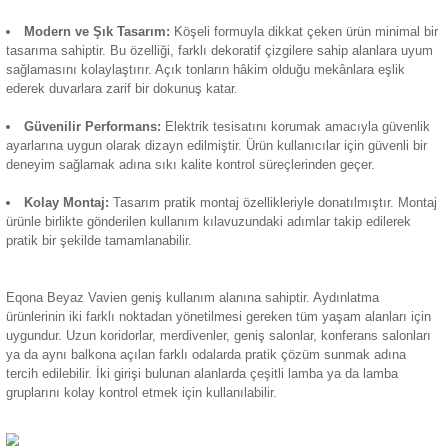
noktalardan kontrol edilmesine olanak tanıyarak fonksiyonell
Termik Röle
çıkan başlıca özellikleri:
Zaman Saati
Uzun Ömürlü Kullanım:
Ürünün hem iç mekanizması h
kaplaması yüksek kaliteli malzemeler kullanılarak üretilir. Da
sağlam yapısı sayesinde çizilme ve kırılma gibi zamanla olu
zararlara karşı direnç göstererek uzun süreli kullanım sağl
olur.
Modern ve Şık Tasarım:
Köşeli formuyla dikkat çeken ür
tasarıma sahiptir. Bu özelliği, farklı dekoratif çizgilere sahip
sağlamasını kolaylaştırır. Açık tonların hâkim olduğu mekânl
ederek duvarlara zarif bir dokunuş katar.
Güvenilir Performans:
Elektrik tesisatını korumak amac
ayarlarına uygun olarak dizayn edilmiştir. Ürün kullanıcılar içi
deneyim sağlamak adına sıkı kalite kontrol süreçlerinden geç