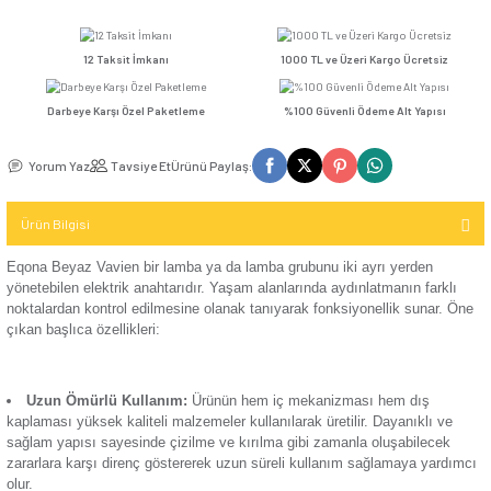
Kompakt Şalter
Fiyatı
Sepete Ekle
Hemen Al
TV / Uydu
Ver
İletişim (Data)
Mekanizma
Seçenekler
USB & Type - C
Kompakt Şalter
Priz
TV & Uydu
Günsan Eqona Füme Vavien
Günsan Eqona Metalik Siyah Vavien
Kompakt Şalter
Mekanizma
12 Taksit İmkanı
1000 TL ve Üzeri Kar
Elektronik
Aksesuarı
USB & Type - C
Darbeye Karşı Özel Paketleme
%100 Güvenli Ödeme 
Priz Mekanizma
Kontaktör
Günsan Eqona Metalik Bej Vavien
Yorum Yaz
Tavsiye Et
Ürünü Paylaş:
Elektronik
Kontaktör
Mekanizma
Aksesuarı
Ürün Bilgisi
Parafudr
Eqona Beyaz Vavien bir lamba ya da lamba grubunu iki ayrı
yönetebilen elektrik
anahtar
ıdır. Yaşam alanlarında aydınlatm