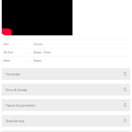
Kolay Montaj:
Tasarım pratik montaj özellikleriyle donatıl
ürünle birlikte gönderilen kullanım kılavuzundaki adımlar taki
pratik bir şekilde tamamlanabilir.
Eqona Beyaz Vavien geniş kullanım alanına sahiptir. Aydınl
ürünlerinin iki farklı noktadan yönetilmesi gereken tüm yaşam 
uygundur. Uzun koridorlar, merdivenler, geniş salonlar, konfer
ya da aynı balkona açılan farklı odalarda pratik çözüm sun
tercih edilebilir. İki girişi bulunan alanlarda çeşitli lamba ya 
gruplarını kolay kontrol etmek için kullanılabilir.