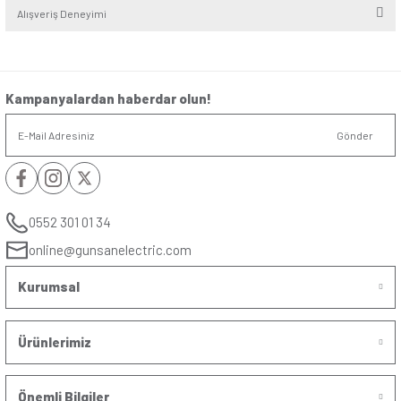
Seri
:
Eqona
Alt Seri
:
Beyaz - Krem
Renk
:
Beyaz
Yorumlar
Soru & Cevap
Bu ürüne ilk yorumu siz yapın!
Yorum Yaz
Taksit Seçenekleri
Ürün hakkında henüz soru sorulmamış.
Önerileriniz
Soru Sor
Bu ürünün fiyat bilgisi, resim, ürün açıklamalarında ve diğer konularda yet