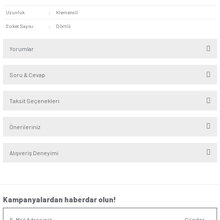
sunar.
Kolay Kullanım:
Kablo bağlantısı tamamlandıktan sonra
kullanılır. Arka kısımda yer alan askılığı sayesinde yerden y
noktaya asılabilir. Böylece ürünü darbe, ezilme gibi risklerd
kolaylaşır.
Dörtlü Çocuk Korumalı Topraklı Grup Priz fabrika, atölye ya d
alanlarda testere, zımpara, matkap gibi aletleri kullanmak için
edilebilir. Evlerdeki beyaz eşyalar, küçük ev aletleri ve televi
uygundur. Ofislerdeki bilgisayarların ani akım değişimlerinde
etkilenmemesi için de idealdir.
Uzunluk
:
Klemensli
Soket Sayısı
:
Dörtlü