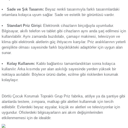
için kullanılan seyyar bir bağlantı ekipmanıdır. Şebekeden gel
Termik Röle
dört eşit parçaya bölebilen bu ürün sayesinde eş zamanlı bi
fazla cihaz kullanılabilir. Öne çıkan başlıca özellikleri:
Zaman Saati
Güvenli Kullanıcı Deneyimi:
İnce ve sivri cisimlerin
priz
engel olan bir aparat kısmı vardır. Bu sayede tehlike duygus
anlamıyla gelişmemiş çocukları elektrik akımının yol açacağı
koruyabilir.
Sade ve Şık Tasarım:
Beyaz renkli tasarımıyla farklı tas
ortamlara kolayca uyum sağlar. Sade ve estetik bir görüntüsü
Standart Priz Girişi:
Elektronik cihazların birçoğuyla uyu
Bilgisayar, akıllı telefon ve tablet gibi cihazların aynı anda şa
kullanılabilir. Aynı zamanda buzdolabı, çamaşır makinesi, te
klima gibi elektronik aletlerin güç ihtiyacını karşılar. Priz aralı
genişlikte olması sayesinde farklı büyüklükteki adaptörler iç