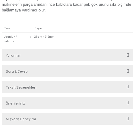
sabitlemek için de kullanılmaya uygundur. Hızlı ve güvenilir
geliştirmenize yardımcı olduğu için hem açık hem kapalı me
kendine yer bulabilir.
Göze Çarpmayan Tasarım:
Minimalist bir tasarıma sahip
farklı mekânlara kolayca adapte olabilir. Sade tasarımı saye
çekmeden uzun süre boyunca aynı yerde durabilir. Göz yorm
dekorasyon tarzı elde etmek istediğiniz durumlarda kabloları
işinizi kolaylaştırabilir.
Kompakt ve hafif yapısı sayesinde birçok yere rahatlıkla göt
Beyaz 100'lü Kablo Bağı (25cm x 3.6mm) evlerde, ofislerde, 
depolarda, seralarda, tarlalarda ve fabrikalarda kullanılabilir.
makinelerin parçalarından ince kablolara kadar pek çok ürün
bağlamaya yardımcı olur.