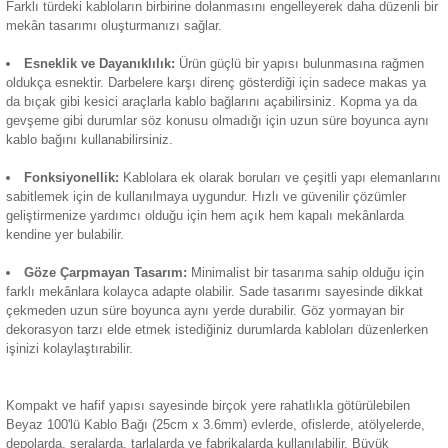
Düzenli bir yaşam veya çalışma alanı oluşturmak istiyorsanı
Termik Röle
Kablo Bağı ihtiyaçlarınızı karşılayabilir. Pratik biçimde ve k
kablo yönetimi yapabilmek için faydalanabileceğiniz bu ürün
sabitlenebilen bir tasarıma sahiptir. Dayanıklı yapısı sayesin
Zaman Saati
uzun süre boyunca bir arada tutar. Öne çıkan başlıca özellikle
Verimli Kablo Organizasyonu:
Bilgisayar, televizyon ve
gibi elektronik ürünlerin kablolarını aynı yerde toplamanıza y
Farklı türdeki kabloların birbirine dolanmasını engelleyerek d
mekân tasarımı oluşturmanızı sağlar.
Esneklik ve Dayanıklılık:
Ürün güçlü bir yapısı bulunma
oldukça esnektir. Darbelere karşı direnç gösterdiği için sad
da bıçak gibi kesici araçlarla kablo bağlarını açabilirsiniz. 
gevşeme gibi durumlar söz konusu olmadığı için uzun süre 
kablo bağı
nı kullanabilirsiniz.
Fonksiyonellik:
Kablolara ek olarak boruları ve çeşitli ya