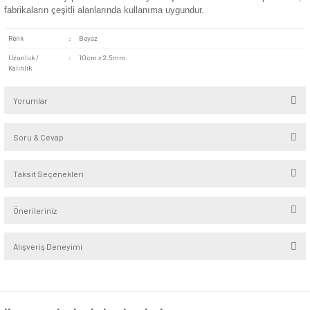
uzun süre karşılanmasını sağlar. Ayrıca çok sayıda kablonu
alanlarda yeterli sayıda bağa sahip olmak için fırsat sunar.
Yüksek Dayanıklılık:
Dayanıklı yapıdaki parçalarda kırılm
sorunlar olmaz. Bu sayede bağ, kesilene kadar kullanım ala
sağlamaya devam eder.
Beyaz 100'lü Kablo Bağı evlerde ihtiyaç duyulabilecek kullanı
üründür. Genellikle kablo bağı olarak kullanılan bu ürün kilit, a
amaçlarla da kullanılabilir. Ofislerde bilgisayarların ve farklı c
bulunduğu odalarda düzen sağlar. Böylece kabloya takılarak 
kazalarının yaşanmasını engeller. Ayrıca kabloları ezilmeyece
alanda tutarak yıpranmalarını da büyük ölçüde önler. Hastan
fabrikaların çeşitli alanlarında kullanıma uygundur.
Renk
:
Beyaz
Uzunluk /
:
10cm x 2.5mm