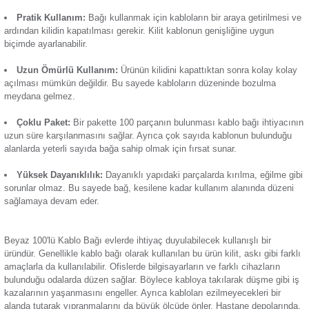
Beyaz 100'lü Kablo Bağı kabloları bir arada tutmak için kullan
Termik Röle
genişliğinde ve 2.5 mm eninde olan bantlar bir pakette 100 a
satışa sunulur. Öne çıkan özellikleri:
Zaman Saati
Kolay Kablo Yönetimi:
Çok sayıda elektronik cihazın b
ortamlarda kabloların dağınık biçimde durmasını engeller. Öz
masası ve TV ünitesi gibi alanlarda meydana gelebilecek ka
karmaşasına son verir.
Pratik Kullanım:
Bağı kullanmak için kabloların bir araya
ardından kilidin kapatılması gerekir. Kilit kablonun genişliğin
biçimde ayarlanabilir.
Uzun Ömürlü Kullanım:
Ürünün kilidini kapattıktan sonr
açılması mümkün değildir. Bu sayede kabloların düzeninde 
meydana gelmez.
Çoklu Paket:
Bir pakette 100 parçanın bulunması
kablo b